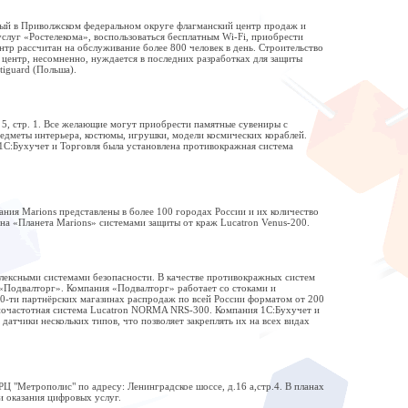
вый в Приволжском федеральном округе флагманский центр продаж и
слуг «Ростелекома», воспользоваться бесплатным Wi-Fi, приобрести
тр рассчитан на обслуживание более 800 человек в день. Строительство
 центр, несомненно, нуждается в последних разработках для защиты
iguard (Польша).
 5, стр. 1. Все желающие могут приобрести памятные сувениры с
едметы интерьера, костюмы, игрушки, модели космических кораблей.
1С:Бухучет и Торговля была установлена противокражная система
ния Marions представлены в более 100 городах России и их количество
на «Планета Marions» системами защиты от краж Lucatron Venus-200.
лексными системами безопасности. В качестве противокражных систем
«Подвалторг». Компания «Подвалторг» работает со стоками и
70-ти партнёрских магазинах распродаж по всей России форматом от 200
адиочастотная система Lucatron NORMA NRS-300. Компания 1С:Бухучет и
атчики нескольких типов, что позволяет закреплять их на всех видах
Ц "Метрополис" по адресу: Ленинградское шоссе, д.16 а,стр.4. В планах
 оказания цифровых услуг.