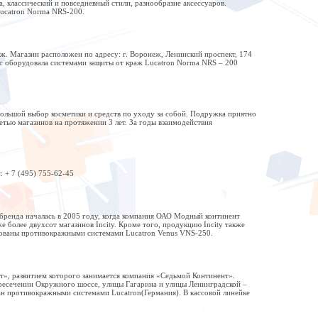
 классический и повседневный стили, разнообразие аксессуаров.
ucatron Norma NRS-200.
ж. Магазин расположен по адресу: г. Воронеж, Ленинский проспект, 174
с оборудовала системами защиты от краж Lucatron Norma NRS – 200
большой выбор косметики и средств по уходу за собой. Подружка приятно
тью магазинов на протяжении 3 лет. За годы взаимодействия
: + 7 (495) 755-62-45
 бренда началась в 2005 году, когда компания ОАО Модный континент
более двухсот магазинов Incity. Кроме того, продукцию Incity также
удованы противокражными системами Lucatron Venus VNS-250.
», развитием которого занимается компания «Седьмой Континент».
пересечении Окружного шоссе, улицы Гагарина и улицы Ленинградской –
н противокражными системами Lucatron(Германия). В кассовой линейке