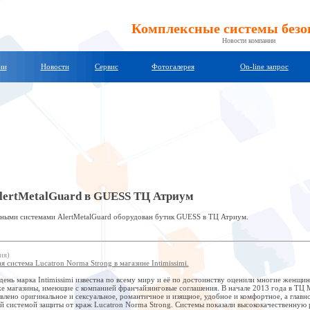
Комплексные системы безо
Новости компании
ии
Новости
Сервис
Фотогалерея
On-line запрос
lertMetalGuard в GUESS ТЦ Атриум
ными системами AlertMetalGuard оборудован бутик GUESS в ТЦ Атриум.
ия)
система Lucatron Norma Strong в магазине Intimissimi.
ень марка Intimissimi известна по всему миру и её по достоинству оценили многие женщи
же магазины, имеющие с компанией франчайзинговые соглашения. В начале 2013 года в ТЦ М
влено оригинальное и сексуальное, романтичное и изящное, удобное и комфортное, а главн
 системой защиты от краж Lucatron Norma Strong. Системы показали высококачественную 