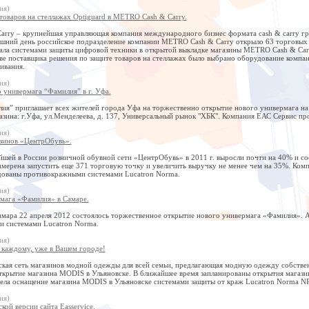
ия)
товаров на стеллажах Optiguard в METRO Cash & Carry.
rry – крупнейшая управляющая компания международного бизнес формата cash & carry гр
яшний день российское подразделение компании METRO Cash & Carry открыло 63 торговых 
ла системами защиты цифровой техники в открытой выкладке магазины METRO Cash & Carry 
ве поставщика решения по защите товаров на стеллажах было выбрано оборудование компа
ивания.
ия)
 универмага “Фамилия” в г. Уфа.
ия” приглашает всех жителей города Уфа на торжественно открытие нового универмага на
азина: г.Уфа, ул.Менделеева, д. 137, Универсальный рынок "ХБК". Компания ЕАС Сервис п
ия)
зинов «ЦентрОбувь».
ей в России розничной обувной сети «ЦентрОбувь» в 2011 г. выросли почти на 40% и сост
мерена запустить еще 371 торговую точку и увеличить выручку не менее чем на 35%. Ко
ованы противокражными системами Lucatron Norma.
ия)
мага «Фамилия» в Самаре.
амара 22 апреля 2012 состоялось торжественное открытие нового универмага «Фамилия». А
 системами Lucatron Norma.
ия)
 каждому, уже в Вашем городе!
кая сеть магазинов модной одежды для всей семьи, предлагающая модную одежду собствен
ткрытие магазина MODIS в Ульяновске. В ближайшее время запланированы открытия магазин
ела оснащение магазина MODIS в Ульяновске системами защиты от краж Lucatron Norma N
ия)
кой версии сайта Easservice.