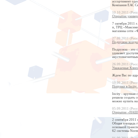
ассортимент одеж
Компания ЕАС Се
10.10.2011 (Росс
Открытие универ
7 октября 2011 г
п, ТРЦ «Максими
магазины сети «
27.09.2011 (Росс
Подружка всегда
Подружка - это с
удивляет доступ
акустомагнитным
26.09.2011 (Росс
Уважаемые Клиен
Ждем Вас по адре
19.09.2011 (Росс
Покупки в Incity
Incity - крупная
решила создать с
можно купить на
05.09.2011 (Росс
Открытие «НАШ Г
2 сентября 2011
Общая площадь ги
основной трансп
62 системы Norm
01.09.2011 (Росс