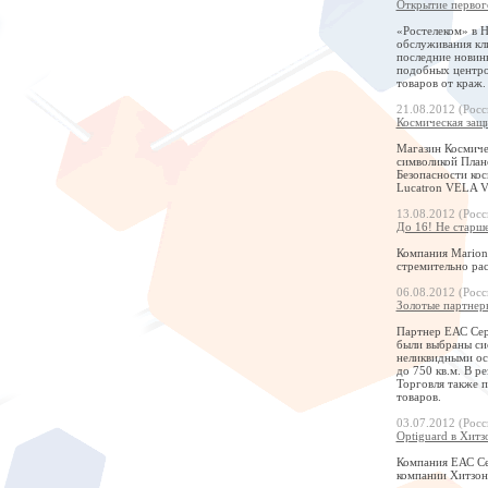
Открытие первог
«Ростелеком» в 
обслуживания кли
последние новинк
подобных центров
товаров от краж.
21.08.2012 (Росс
Космическая защи
Магазин Космичес
символикой Плане
Безопасности кос
Lucatron VELA V
13.08.2012 (Росс
До 16! Не старш
Компания Marion
стремительно ра
06.08.2012 (Росс
Золотые партнер
Партнер ЕАС Сер
были выбраны си
неликвидными ос
до 750 кв.м. В 
Торговля также п
товаров.
03.07.2012 (Росс
Optiguard в Хитз
Компания ЕАС Сер
компании Хитзон