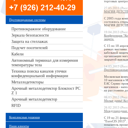
торговых центро
27.05.2013 (Росс
МАГИЯ ДЕТСТВА 
С 2005 года ком
Противокражные системы
состоялось откр
МАГИЯ ДЕТСТВА у
Противокражное оборудование
19.04.2013 (Росс
Зеркала безопасности
Конференция “Ко
защита.
Защита на стеллажах
С 15 по 18 апрел
Подсчет посетителей
рамках выставки 
кабельной защит
Кабели
организации маг
закрытой выкладк
Автономный терминал для измерения
температуры тела
14.03.2013 (Росс
Противокражные 
Техника поиска каналов утечки
конфиденциальной информации
Московская компа
10 магазинов в М
Металлодетекторы
ЕАС Сервис пров
магазинов - напо
Арочный металлодетектор Блокпост РС
на расстоянии до
Z 1
06.03.2013 (Росс
Арочный металлодетектор
Милые дамы! Кол
RFID
26.02.2013 (Росс
Международная с
Комплексные решения
С 19 по 21 февр
“EuroCIS 2013”. 
показатель прошл
Наши клиенты
внимание в этом