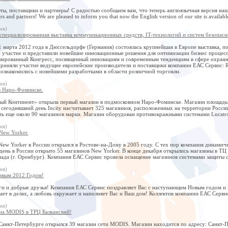
ы, поставщики и партнеры! С радостью сообщаем вам, что теперь англоязычная версия нашего
rs and partners! We are pleased to inform you that now the English version of our site is available
ия)
пециализированная выставка коммуникационных средств, IT-технологий и систем безопасн
1 марта 2012 года в Дюссельдорфе (Германия) состоялась крупнейшая в Европе выставка, 
 участие и представили новейшие инновационные решения для оптимизации бизнес процессо
зированный Конгресс, посвященный инновациям и современным тенденциям в сфере охранн
 приняли участие ведущие европейские производители и поставщики компании ЕАС Сервис: 
познакомились с новейшими разработками в области розничной торговли.
ия)
в Наро-Фоминске.
й Континент» открыла первый магазин в подмосковном Наро-Фоминске. Магазин площадью б
 сегодняшний день Incity насчитывает 325 магазинов, расположенных на территории Росс
ть еще около 90 магазинов марки. Магазин оборудован противокражными системами Lucatr
ия)
New Yorker.
ew Yorker в России открылся в Ростове-на-Дону в 2005 году. С тех пор компания динамичн
ень в России открыто 55 магазинов New Yorker. В конце декабря открылись магазины в ТЦ Р
ада (г. Оренбург). Компания ЕАС Сервис провела оснащение магазинов системами защиты о
ия)
овым 2012 Годом!
ги и добрые друзья! Компания ЕАС Сервис поздравляет Вас с наступающим Новым годом и 
ет в делах, а любовь окружает и наполняет Вас и Ваш дом! Коллектив компании ЕАС Серви
ия)
на MODIS в ТРЦ Балканский!
Санкт-Петербурге открылся 39 магазин сети MODIS. Магазин находится по адресу: Санкт-Пе