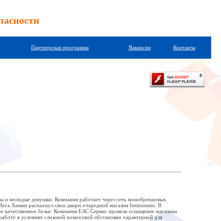
пасности
Партнерская программа
Вакансии
Контакты
ны и молодые девушки. Компания работает через сеть монобрендовых
ега Химки распахнул свои двери очередной магазин Intimissimi. В
ое качественное белье. Компания ЕАС Сервис провела оснащение магазина
работу в условиях сложной помеховой обстановки характерной для