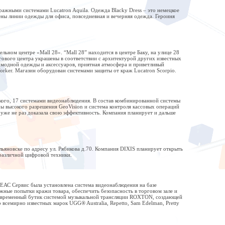
ажными системами Lucatron Aquila. Одежда Blacky Dress – это немецкое
лены линии одежды для офиса, повседневная и вечерняя одежда. Героиня
ном центре «Маll 28». “Mall 28” находится в центре Баку, на улице 28
ргового центра украшены в соответствии с архитектурой других известных
 модной одежды и аксессуаров, приятная атмосфера и приветливый
ker. Магазин оборудован системами защиты от краж Lucatron Scorpio.
кого, 17 системами видеонаблюдения. В состав комбинированной системы
ы высокого разрешения GeoVision и система контроля кассовых операций
уже не раз доказала свою эффективность. Компания планирует и дальше
ьяновске по адресу ул. Рябикова д.70. Компания DIXIS планирует открыть
 различной цифровой техники.
ЕАС Сервис была установлена система видеонаблюдения на базе
жные попытки кражи товара, обеспечить безопасность в торговом зале и
 современный бутик системой музыкальной трансляции ROXTON, создающей
семирно известных марок UGG® Australia, Repetto, Sam Edelman, Pretty