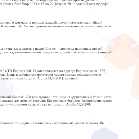
 рамках EuroShop 2014 с 16 по 20 февраля 2014 года в Дюссельдорфе.
еты нового формата, в которых каждый ощутит качество европейской
. Компания ЕАС Сервис провела оснащение магазина системами защиты от
 очень рады видеть в наших бизнес - партнерах настоящих друзей!
а, счастья, взаимопонимания, надежных друзей и веселых зимних каникул!
а” в ТЦ Варшавский. Салон находится по адресу: Варшавское ш., 87Б, 1
ежды. Цены в салонах соответствуют самым разным возможностям и
влены системы Lucatron Aquila AQS-200 (Германия).
инский Пассаж". «Эстель Адони»- это одна из крупнейших в России сетей
 и одежда для дома от ведущих Европейских брендов. Ассортимент салона
дони» системами защиты от краж Lucatron Aquila AQS-200.
Безопасность - одна из важнейших составляющих жизни человека. Вы