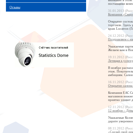
поставщики комп
Отзывы
31.01.2013 (Росс
Компания «Смарт
Открытие состоял
торговли. Здесь
краж Lucatron (
24.12.2012 (Росс
Поздравляем с н
Уважаемые партн
Желаем вам в Нов
19.11.2012 (Росс
Летящая к успеху
В ноябре распахн
этаж. Покупател
амбициям. Салон
16.11.2012 (Росс
Открытие салона
Компания ЕАС Се
магазинов нижне
приятно удивит 
12.11.2012 (Росс
12 ноября – День
Уважаемые Коллег
дарите увереннос
08.11.2012 (Росс
«Сделай свой ден