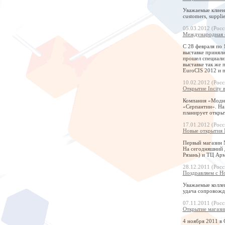
Уважаемые клиент
customers, supplie
05.03.2012 (Росс
Международная с
С 28 февраля по 
выставке приняли
прошел специали
выставке так же
EuroCIS 2012 и 
10.02.2012 (Росс
Открытие Incity 
Компания «Модны
«Серпантин». На
планирует откры
17.01.2012 (Росс
Новые открытия 
Первый магазин N
На сегодняшний д
Рязань) и ТЦ Арм
28.12.2011 (Росс
Поздравляем с Н
Уважаемые колле
удача сопровожда
07.11.2011 (Росс
Открытие магази
4 ноября 2011 в 