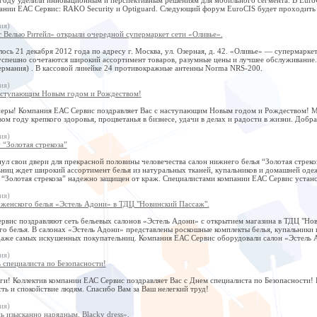
ании ЕАС Сервис: RAKO Security и Optiguard. Следующий форум EuroCIS будет проходить в
ия)
 Велью Ритейл» открыли очередной супермаркет сети «Оливье».
ось 21 декабря 2012 года по адресу г. Москва, ул. Озерная, д. 42. «Оливье» — супермарк
 успешно сочетаются широкий ассортимент товаров, разумные цены и лучшее обслуживание
Германия) . В кассовой линейке 24 противокражные антенны Norma NRS-200.
ия)
аступающим Новым годом и Рождеством!
еры! Компания ЕАС Сервис поздравляет Вас с наступающим Новым годом и Рождеством! Мы
ом году крепкого здоровья, процветанья в бизнесе, удачи в делах и радости в жизни. Добр
ия)
 “Золотая стрекоза”
ул свои двери для прекрасной половины человечества салон нижнего белья “Золотая стрекоз
ьниц ждет широкий ассортимент белья из натуральных тканей, купальников и домашней од
 “Золотая стрекоза” надежно защищен от краж. Специалистами компании ЕАС Сервис устано
ия)
 женского белья «Эстель Адони» в ТДЦ "Новинский Пассаж".
рвис поздравляют сеть бельевых салонов «Эстель Адони» с открытием магазина в ТДЦ "Нов
го белья. В салонах «Эстель Адони» представлены роскошные комплекты белья, купальники
даже самых искушенных покупательниц. Компания ЕАС Сервис оборудовали салон «Эстель А
ия)
 специалиста по Безопасности!
и! Коллектив компании ЕАС Сервис поздравляет Вас с Днем специалиста по Безопасности! 
ть и спокойствие людям. Спасибо Вам за Ваш нелегкий труд!
ия)
ь изысканно нарядным. Blacky dress».