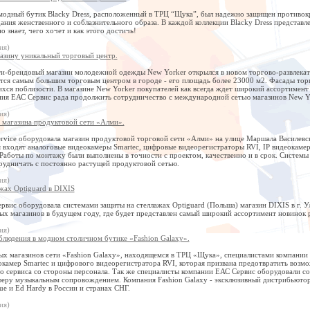
 модный бутик Blacky Dress, расположенный в ТРЦ “Щука”, был надежно защищен противокр
дания женственного и соблазнительного образа. В каждой коллекции Blacky Dress представ
о знает, чего хочет и как этого достичь!
ия)
азину уникальный торговый центр.
-брендовый магазин молодежной одежды New Yorker открылся в новом торгово-развлекатель
яется самым большим торговым центром в городе - его площадь более 23000 м2. Фасады то
хся поблизости. В магазине New Yorker покупателей как всегда ждет широкий ассортимент
ния ЕАС Сервис рада продолжить сотрудничество с международной сетью магазинов New Yor
ия)
 магазина продуктовой сети «Алми».
rvice оборудовала магазин продуктовой торговой сети «Алми» на улице Маршала Василевс
 входят аналоговые видеокамеры Smartec, цифровые видеорегистраторы RVI, IP видеокамер
аботы по монтажу были выполнены в точности с проектом, качественно и в срок. Системы 
рудничать с постоянно растущей продуктовой сетью.
ия)
жах Optiguard в DIXIS
вис оборудовала системами защиты на стеллажах Optiguard (Польша) магазин DIXIS в г. Ул
ых магазинов в будущем году, где будет представлен самый широкий ассортимент новинок
ия)
блюдения в модном столичном бутике «Fashion Galaxy».
ых магазинов сети «Fashion Galaxy», находящемся в ТРЦ «Щука», специалистами компании 
камер Smartec и цифрового видеорегистратора RVI, которая призвана предотвратить возмо
во сервиса со стороны персонала. Так же специалисты компании ЕАС Сервис оборудовали
еру музыкальным сопровождением. Компания Fashion Galaxy - эксклюзивный дистрибьютор в
que и Ed Hardy в России и странах СНГ.
ия)