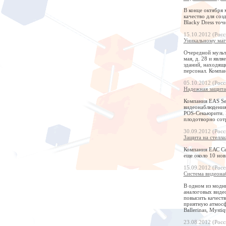
В конце октября
качество для соз
Blacky Dress точн
15.10.2012 (Росс
Уникальному маг
Очередной мульти
мая, д. 28 и явл
зданий, находящи
персонал. Компа
05.10.2012 (Росс
Надежная защита
Компания EAS Se
видеонаблюдения
POS-Секьюрити. Р
плодотворно сот
30.09.2012 (Росс
Защита на стелла
Компания ЕАС Сер
еще около 10 нов
15.09.2012 (Росс
Система видеона
В одном из модн
аналоговых видео
повысить качест
приятную атмосф
Ballerinas, Mysti
23.08.2012 (Росс