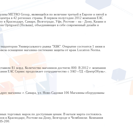
уппы МЕТRО Group, являющейся по величине третьей в Европе и пятой в
центра в 42 регионах страны. В первом полугодии 2012 компания ЕАС
в Краснодаре, Самаре, Волгограде, Уфе, Ростове – на - Дону, Казани и
нии Optiguard (Польша), объединяющее в себе современный дизайн и
 территории Универсального рынка "ХБК". Открытие состоится 1 июня в
ровела оснащение магазина системами защиты от краж Lucatron Norma.
авили $1 млрд. Количество магазинов достигло 800. В 2012 г. компания
мпания ЕАС Сервис продолжает сотрудничество с ЗАО «ТД «ЦентрОбувь».
дрес магазина: г. Самара, ул. Ново-Садовая 106 Магазины оборудованы
ных торговых марок по доступным ценам. В начале марта состоялось
ов в Краснодаре, Ростове-на-Дону, Белгороде и Челябинске. Компания
RS-200.