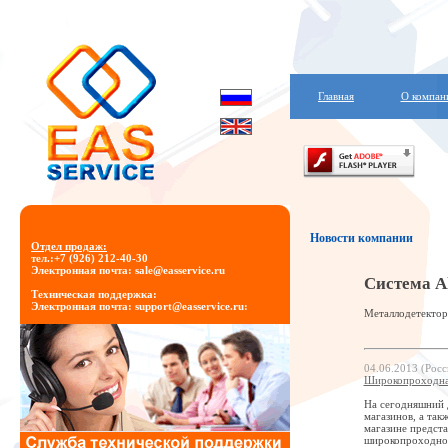
Главная
О компан
Новости компании
Отдел продаж:
тел.:+7 (926) 212-40-30
Электронная почта: sale@easservice.ru
Система A
Техническая поддержка:
Электронная почта: support@easservice.ru
:
Металлодетектор
04.06.2013 (Росс
Широкопроходная 
На сегодняшний д
магазинов, а так
магазине предста
широкопроходной