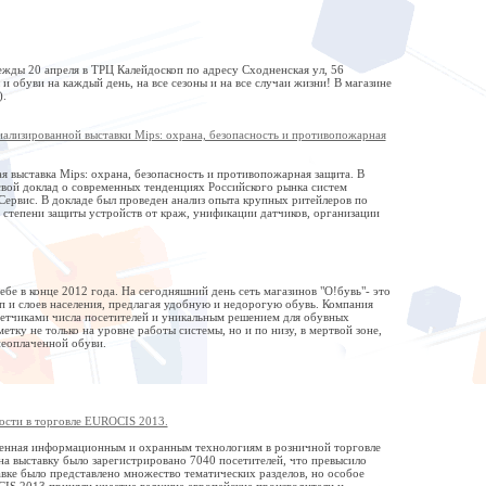
ды 20 апреля в ТРЦ Калейдоскоп по адресу Сходненская ул, 56
буви на каждый день, на все сезоны и на все случаи жизни! В магазине
).
ализированной выставки Mips: охрана, безопасность и противопожарная
я выставка Mips: охрана, безопасность и противопожарная защита. В
свой доклад о современных тенденциях Российского рынка систем
ервис. В докладе был проведен анализ опыта крупных ритейлеров по
степени защиты устройств от краж, унификации датчиков, организации
бе в конце 2012 года. На сегодняшний день сеть магазинов "О!бувь"- это
п и слоев населения, предлагая удобную и недорогую обувь. Компания
четчиками числа посетителей и уникальным решением для обувных
тку не только на уровне работы системы, но и по низу, в мертвой зоне,
 неоплаченной обуви.
ости в торговле EUROCIS 2013.
ященная информационным и охранным технологиям в розничной торговле
 на выставку было зарегистрировано 7040 посетителей, что превысило
авке было представлено множество тематических разделов, но особое
CIS 2013 приняли участие ведущие европейские производители и