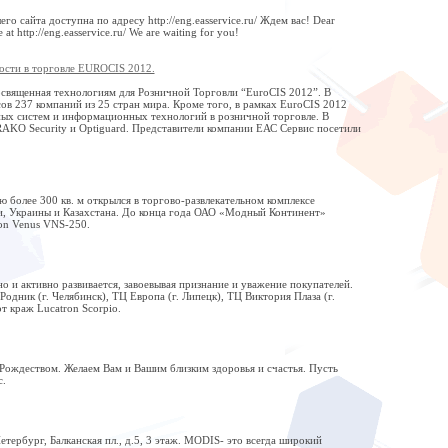
 сайта доступна по адресу http://eng.easservice.ru/ Ждем вас! Dear
 at http://eng.easservice.ru/ We are waiting for you!
ости в торговле EUROCIS 2012.
посвященная технологиям для Розничной Торговли “EuroCIS 2012”. В
в 237 компаний из 25 стран мира. Кроме того, в рамках EuroCIS 2012
ых систем и информационных технологий в розничной торговле. В
RAKO Security и Optiguard. Представители компании ЕАС Сервис посетили
олее 300 кв. м открылся в торгово-развлекательном комплексе
ии, Украины и Казахстана. До конца года ОАО «Модный Континент»
on Venus VNS-250.
о и активно развивается, завоевывая признание и уважение покупателей.
одник (г. Челябинск), ТЦ Европа (г. Липецк), ТЦ Виктория Плаза (г.
т краж Lucatron Scorpio.
Рождеством. Желаем Вам и Вашим близким здоровья и счастья. Пусть
с.
тербург, Балканская пл., д.5, 3 этаж. MODIS- это всегда широкий