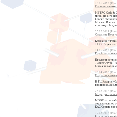
29.06.2012 (Росс
Системы защиты 
METRO Cash & Ca
мире. На сегодн
Сервис оборудова
Москве. В качест
простоту обслуж
25.05.2012 (Росс
Открытие Нового
Компания “Фамил
11:00. Адрес маг
24.05.2012 (Росс
Еще больше мага
Продажи крупнейш
«ЦентрОбувь» на
Магазины оборуд
23.04.2012 (Росс
Открытие универ
В ТЦ Захар в г.С
противокражными
23.03.2012 (Росс
Мода, доступная
MODIS – российс
торжественное о
ЕАС Сервис пров
19.03.2012 (Росс
Открытие английс