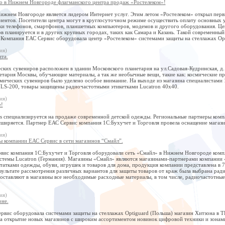
о в Нижнем Новгороде флагманского центра продаж «Ростелеком»!
Нижнем Новгороде является лидером Интернет услуг. Этим летом «Ростелеком» открыл пер
ентов. Посетители центра могут в круглосуточном режиме осуществить оплату основных у
и телефонов, смартфонов, планшетных компьютеров, модемов и другого оборудования. Цен
 планируется и в других крупных городах, таких как Самара и Казань. Такой современный
 Компания ЕАС Сервис оборудовала центр «Ростелеком» системами защиты на стеллажах Opt
ия)
та.
ких сувениров расположен в здании Московского планетария на ул.Садовая-Кудринская, д.
тария Москвы, обучающие материалы, а так же необычные вещи, такие как: космические пр
мических сувениров было уделено особое внимание. На выходе из магазина специалистами 
LS-200, товары защищены радиочастотными этикетками Lucatron 40х40.
ия)
е!
s специализируется на продаже современной детской одежды. Региональные партнеры компа
сширяется. Партнер ЕАС Сервис компания 1С:Бухучет и Торговля провела оснащение магази
ия)
ы компании ЕАС Сервис в сети магазинов “Смайл”.
вис компания 1С:Бухучет и Торговля оборудовали сеть «Смайл» в Нижнем Новгороде комп
стемы Lucatron (Германия). Магазины «Смайл» являются магазинами-партнерами компании 
татками одежды, обуви, игрушек и товаров для дома, продукция компании представлена в 
результате рассмотрения различных вариантов для защиты товаров от краж была выбрана р
оставляют в магазины все необходимые расходные материалы, в том числе, радиочастотные д
ия)
оне.
вис оборудовала системами защиты на стеллажах Optiguard (Польша) магазин Хитзона в ТР
а открытие новых магазинов с широким ассортиментом новинок цифровой техники и зонами