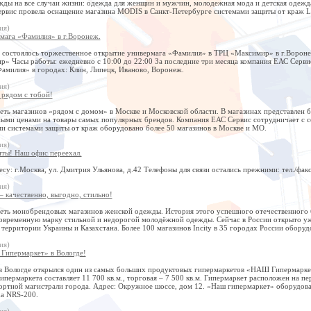
ды на все случаи жизни: одежда для женщин и мужчин, молодежная мода и детская одежда,
рвис провела оснащение магазина MODIS в Санкт-Петербурге системами защиты от краж L
ия)
мага «Фамилия» в г.Воронеж.
. состоялось торжественное открытие универмага «Фамилия» в ТРЦ «Максимир» в г.Вороне
р» Часы работы: ежедневно с 10:00 до 22:00 За последние три месяца компания ЕАС Серви
Фамилия» в городах: Клин, Липецк, Иваново, Воронеж.
ия)
 рядом с тобой!
еть магазинов «рядом с домом» в Москве и Московской области. В магазинах представлен 
ными ценами на товары самых популярных брендов. Компания ЕАС Сервис сотрудничает с се
и системами защиты от краж оборудовано более 50 магазинов в Москве и МО.
ия)
ты! Наш офис переехал.
су: г.Москва, ул. Дмитрия Ульянова, д.42 Телефоны для связи остались прежними: тел./факс
ия)
 – качественно, выгодно, стильно!
 сеть монобрендовых магазинов женской одежды. История этого успешного отечественного
овременную марку стильной и недорогой молодёжной одежды. Сейчас в России открыто уже 
 территории Украины и Казахстана. Более 100 магазинов Incity в 35 городах России обор
ия)
ипермаркет» в Вологде!
 в Вологде открылся один из самых больших продуктовых гипермаркетов «НАШ Гипермаркет
пермаркета составляет 11 700 кв.м., торговая – 7 500 кв.м. Гипермаркет расположен на 
ортной магистрали города. Адрес: Окружное шоссе, дом 12. «Наш гипермаркет» оборудова
a NRS-200.
ия)