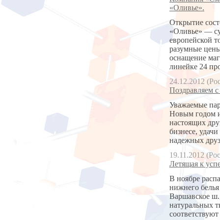
«Оливье».
Открытие состо
«Оливье» — су
европейской т
разумные цены
оснащение маг
линейке 24 пр
24.12.2012 (Ро
Поздравляем с
Уважаемые пар
Новым годом и
настоящих дру
бизнесе, удачи
надежных друз
19.11.2012 (Ро
Летящая к успе
В ноябре расп
нижнего белья 
Варшавское ш.
натуральных т
соответствуют