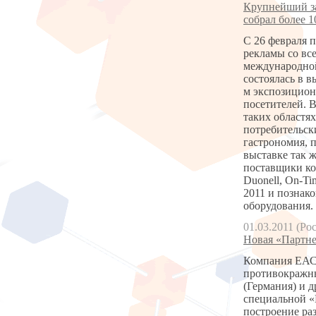
Крупнейший за
собрал более 1
С 26 февраля п
рекламы со вс
международной
состоялась в в
м экспозицион
посетителей. 
таких областях
потребительск
гастрономия, 
выставке так 
поставщики ком
Duonell, On-T
2011 и познак
оборудования.
01.03.2011 (Ро
Новая «Партне
Компания ЕАС 
противокражны
(Германия) и 
специальной «
построение ра