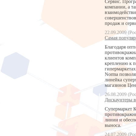
Сервис. Програ
компании, а т
взаимодействи
совершенствов
продаж и серв
22.09.2009 (Ро
Самая популяр
Благодаря опт
противокражна
клиентов комп
креплению к п
гипермаркетах
Norma позволя
линейка супер
магазинов Цен
26.08.2009 (Ро
Дискаунтеры в
Супермаркет К
противокражны
линии и обесп
выноса.
24.07.2009 (Ро