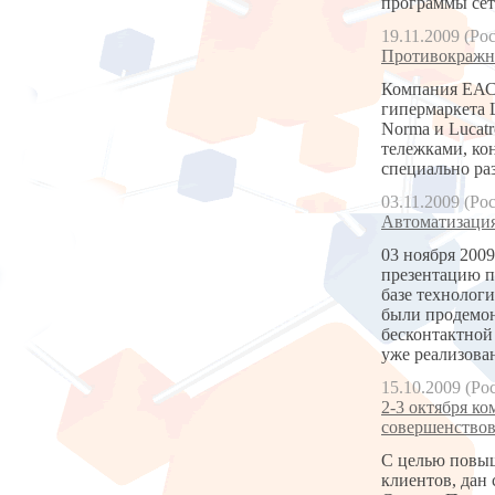
программы сет
19.11.2009 (Ро
Противокражное
Компания ЕАС 
гипермаркета L
Norma и Lucat
тележками, ко
специально ра
03.11.2009 (Ро
Автоматизация
03 ноября 200
презентацию п
базе технолог
были продемон
бесконтактной
уже реализова
15.10.2009 (Ро
2-3 октября к
совершенствов
С целью повыш
клиентов, дан