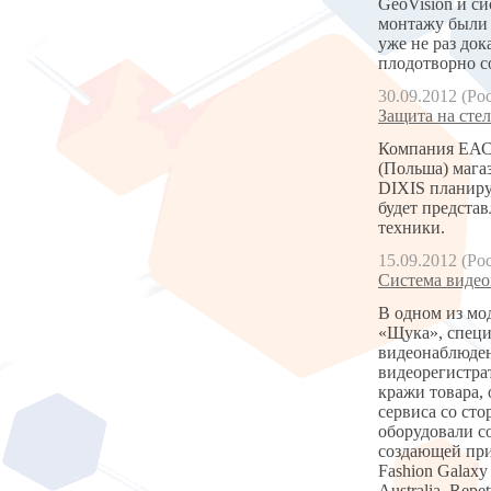
GeoVision и с
монтажу были 
уже не раз до
плодотворно с
30.09.2012 (Ро
Защита на стел
Компания ЕАС 
(Польша) магаз
DIXIS планиру
будет предста
техники.
15.09.2012 (Ро
Система видео
В одном из мо
«Щука», специ
видеонаблюден
видеорегистра
кражи товара, 
сервиса со ст
оборудовали 
создающей пр
Fashion Galax
Australia, Repe