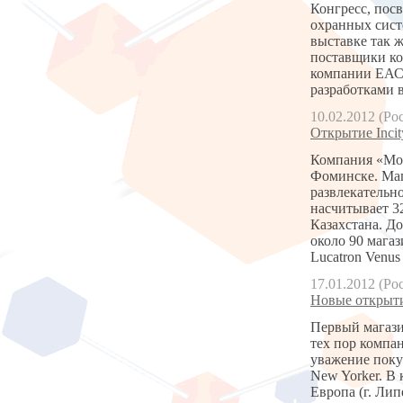
Конгресс, пос
охранных сист
выставке так 
поставщики ко
компании ЕАС 
разработками 
10.02.2012 (Ро
Открытие Inci
Компания «Мо
Фоминске. Маг
развлекательн
насчитывает 3
Казахстана. Д
около 90 мага
Lucatron Venu
17.01.2012 (Ро
Новые открыти
Первый магази
тех пор компа
уважение поку
New Yorker. В 
Европа (г. Лип