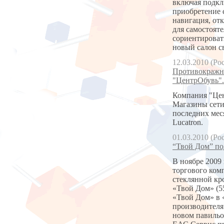
включая подкл
приобретение 
навигация, от
для самостоят
сориентироват
новый салон 
12.03.2010 (Ро
Противокражны
"ЦентрОбувь".
Компания "Цен
Магазины сети
последних мес
Lucatron.
01.03.2010 (Ро
“Твой Дом” по
В ноябре 2009
торгового ком
стеклянной кр
«Твой Дом» (5
«Твой Дом» в 
производителя
новом павильо