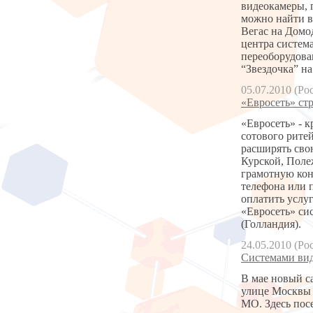
видеокамеры, 
можно найти в
Вегас на Домо
центра систем
переоборудова
“Звездочка” н
05.07.2010 (Ро
«Евросеть» стр
«Евросеть» - 
сотового рите
расширять сво
Курской, Поле
грамотную кон
телефона или 
оплатить услу
«Евросеть» си
(Голландия).
24.05.2010 (Ро
Системами вид
В мае новый с
улице Москвы 
МО. Здесь пос