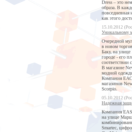
Dress – это не
образа. В каж
повседневная и
как этого дост
15.10.2012 (Ро
Уникальному м
Очередной мул
в новом торгов
Баку, на улице
городе - его 
соответствии 
В магазине Ne
модной одежды
Компания ЕАС 
магазинов New
Scorpio.
05.10.2012 (Ро
Надежная защи
Компания EAS 
на улице Марш
комбинированн
Smartec, цифр