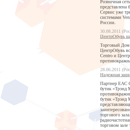
Розничная сет
представлена 
Сервис уже три
системами Ven
России.
30.08.2011 (Ро
ЦентрОбувь ша
Торговый Дом 
ЦентрОбувь во
Centro и Цент
противокражна
28.06.2011 (Ро
Надежная защи
Партнер ЕАС С
бутик «Трэнд 
противокражны
бутик «Трэнд 
представляющи
заинтересован
торгового зал
радиочастотн
торговом зале