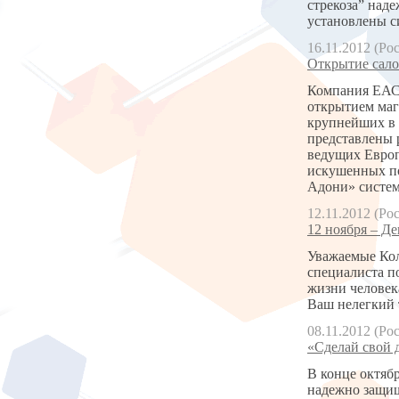
стрекоза” над
установлены с
16.11.2012 (Ро
Открытие сало
Компания ЕАС 
открытием маг
крупнейших в 
представлены 
ведущих Европ
искушенных по
Адони» систем
12.11.2012 (Ро
12 ноября – Де
Уважаемые Кол
специалиста п
жизни человек
Ваш нелегкий 
08.11.2012 (Ро
«Сделай свой д
В конце октяб
надежно защищ