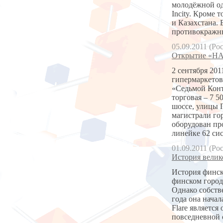
молодёжной од
Incity. Кроме 
и Казахстана. 
противокражны
05.09.2011 (Ро
Открытие «НА
2 сентября 20
гипермаркетов
«Седьмой Конт
торговая – 7 
шоссе, улицы 
магистрали го
оборудован пр
линейке 62 си
01.09.2011 (Ро
История велик
История финско
финском город
Однако собстве
года она начал
Flare является
повседневной 