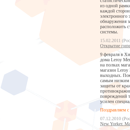
статистически
из одной рамки
каждой сторон
электронного 
обнаружения з
расположить с
системы.
15.02.2011 (Ро
Открытие гипе
9 февраля в Х
дома Leroy Me
на полках мага
магазин Leroy 
выходных. Пок
самым низким 
защиты от кра
противокражны
повреждений т
усилен специа
Поздравляем с
07.12.2010 (Ро
New Yorker. М