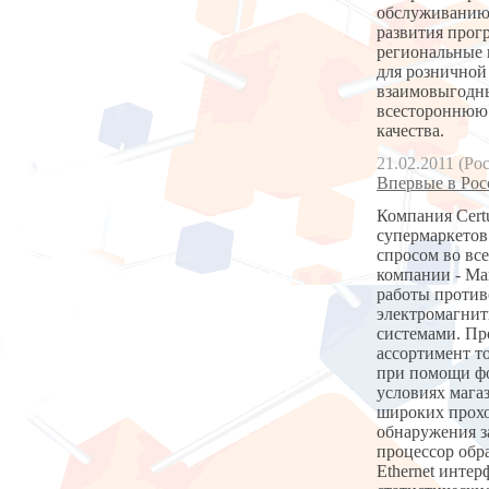
обслуживанию 
развития прог
региональные 
для розничной
взаимовыгодн
всестороннюю 
качества.
21.02.2011 (Ро
Впервые в Рос
Компания Cert
супермаркетов
спросом во вс
компании - M
работы против
электромагнит
системами. Пр
ассортимент т
при помощи фо
условиях мага
широких прохо
обнаружения з
процессор обр
Ethernet инте