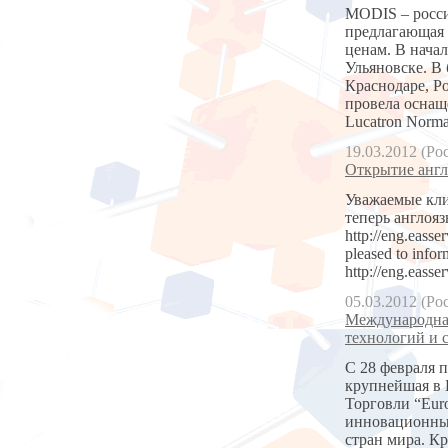
MODIS – росси
предлагающая 
ценам. В нача
Ульяновске. В
Краснодаре, Р
провела оснащ
Lucatron Norm
19.03.2012 (Ро
Открытие англи
Уважаемые кли
теперь англояз
http://eng.easse
pleased to infor
http://eng.easse
05.03.2012 (Ро
Международная
технологий и 
С 28 февраля п
крупнейшая в 
Торговли “Eur
инновационные
стран мира. К