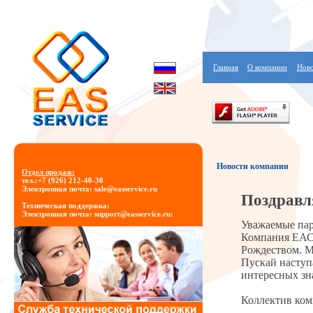
Главная
О компании
Ново
Новости компании
Отдел продаж:
тел.:+7 (926) 212-40-30
Электронная почта: sale@easservice.ru
Поздравл
Техническая поддержка:
Электронная почта: support@easservice.ru
:
Уважаемые па
Компания ЕАС 
Рождеством. М
Пускай наступ
интересных зн
Коллектив ко