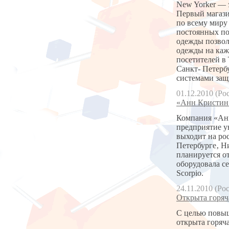
New Yorker — 
Первый магази
по всему миру
постоянных по
одежды позвол
одежды на каж
посетителей в
Санкт- Петерб
системами защи
01.12.2010 (Ро
«Анн Кристин
Компания «Анн
предприятие у
выходит на ро
Петербурге‚ Н
планируется о
оборудовала се
Scorpio.
24.11.2010 (Ро
Открыта горяч
С целью повыш
открыта горяч