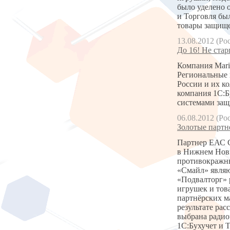
было уделено 
и Торговля бы
товары защище
13.08.2012 (Ро
До 16! Не стар
Компания Mari
Региональные 
России и их к
компания 1С:Б
системами защи
06.08.2012 (Ро
Золотые партн
Партнер ЕАС С
в Нижнем Новг
противокражны
«Смайл» являю
«Подвалторг» 
игрушек и тов
партнёрских м
результате ра
выбрана радио
1С:Бухучет и 