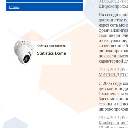
04.06.2013 (Ро
Широкопроходна
Отзывы
На сегодняшний
достоинству о
через сеть мо
франчайзингов
свои двери оче
и сексуальное,
качественное 
широкопроходн
показали высо
характерной д
27.05.2013 (Ро
МАГИЯ ДЕТСТВ
С 2005 года 
детской и под
Сходненская у
Здесь можно п
сезоны и на в
широкопроходн
19.04.2013 (Ро
Конференция “
19-ой междуна