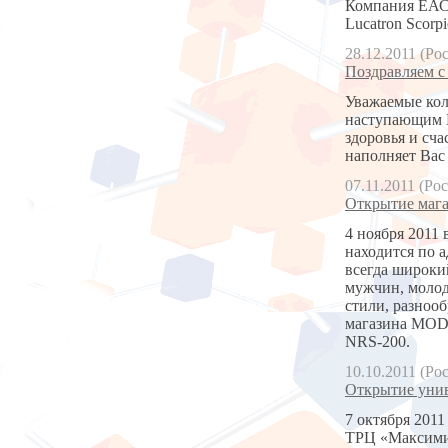
Компания ЕАС 
Lucatron Scorpi
28.12.2011 (Ро
Поздравляем с
Уважаемые кол
наступающим 
здоровья и сча
наполняет Вас
07.11.2011 (Ро
Открытие маг
4 ноября 2011
находится по а
всегда широки
мужчин, молод
стили, разноо
магазина MODI
NRS-200.
10.10.2011 (Ро
Открытие унив
7 октября 201
ТРЦ «Максимир