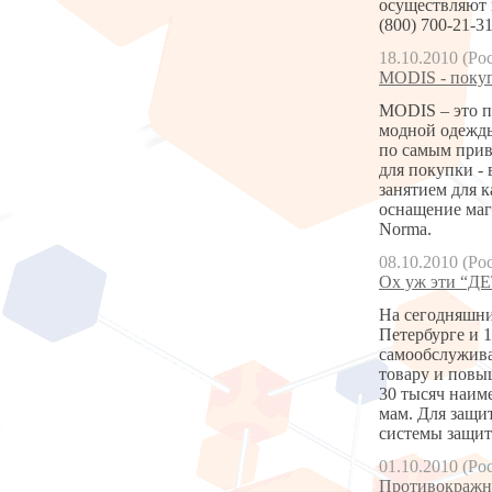
осуществляют 
(800) 700-21-31
18.10.2010 (Ро
MODIS - покуп
MODIS – это п
модной одежды
по самым прив
для покупки - 
занятием для 
оснащение маг
Norma.
08.10.2010 (Ро
Ох уж эти “Д
На сегодняшни
Петербурге и 
самообслужива
товару и повы
30 тысяч наиме
мам. Для защи
системы защиты
01.10.2010 (Ро
Противокражное