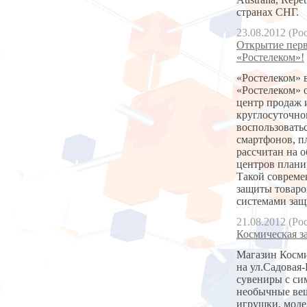
странах СНГ.
23.08.2012 (Ро
Открытие перв
«Ростелеком»!
«Ростелеком» 
«Ростелеком» 
центр продаж 
круглосуточно
воспользовать
смартфонов, п
рассчитан на 
центров планир
Такой совреме
защиты товаро
системами защ
21.08.2012 (Ро
Космическая з
Магазин Косми
на ул.Садовая-
сувениры с си
необычные вещ
игрушки, моде