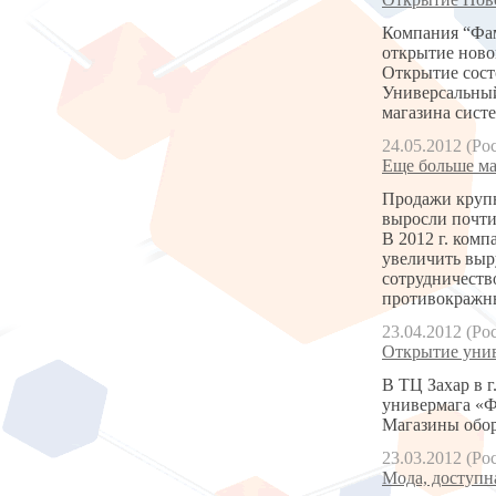
Компания “Фам
открытие ново
Открытие состо
Универсальны
магазина сист
24.05.2012 (Ро
Еще больше ма
Продажи крупн
выросли почти
В 2012 г. ком
увеличить выр
сотрудничеств
противокражны
23.04.2012 (Ро
Открытие унив
В ТЦ Захар в г
универмага «Фа
Магазины обор
23.03.2012 (Ро
Мода, доступн