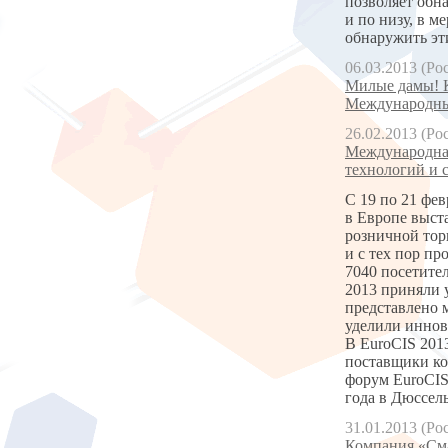
позволяет обн
и по низу, в м
обнаружить эти
06.03.2013 (Ро
Милые дамы! К
Международны
26.02.2013 (Ро
Международная
технологий и 
С 19 по 21 фе
в Европе выст
розничной торг
и с тех пор пр
7040 посетите
2013 приняли 
представлено 
уделили иннов
В EuroCIS 201
поставщики ко
форум EuroCIS 
года в Дюссел
31.01.2013 (Ро
Компания «Сма