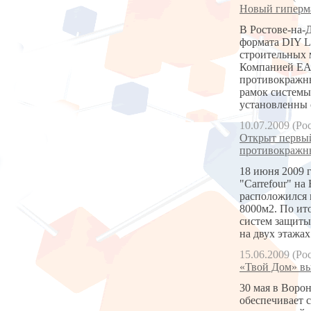
Новый гипермар
В Ростове-на-
формата DIY L
строительных 
Компанией ЕАС
противокражны
рамок системы
установленны 
10.07.2009 (Ро
Открыт первый
противокражны
18 июня 2009 
"Carrefour" на
расположился н
8000м2. По ит
систем защиты
на двух этажа
15.06.2009 (Ро
«Твой Дом» вы
30 мая в Воро
обеспечивает 