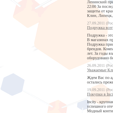
Ленинский про
22:00 За посл
защиты от кра
Клин, Липецк,
27.09.2011 (Ро
Подружка всег
Подружка - эт
В магазинах пр
Подружка прия
брендов. Комп
лет. За годы 
оборудовано б
26.09.2011 (Ро
Уважаемые Кли
Ждем Вас по ад
остались прежн
19.09.2011 (Ро
Покупки в Inci
Incity - круп
успешного оте
Модный контин