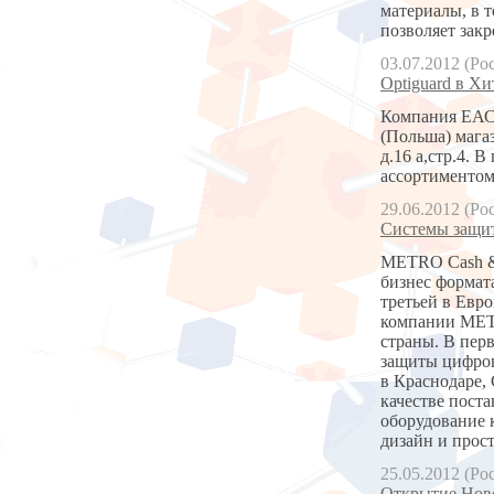
материалы, в т
позволяет закр
03.07.2012 (Ро
Optiguard в Хи
Компания ЕАС 
(Польша) мага
д.16 а,стр.4.
ассортиментом
29.06.2012 (Ро
Системы защит
METRO Cash &
бизнес формат
третьей в Евр
компании METR
страны. В пер
защиты цифров
в Краснодаре, 
качестве пост
оборудование 
дизайн и прос
25.05.2012 (Ро
Открытие Ново