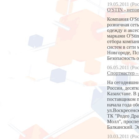
19.05.2011 (Ро
O'STIN - непо
Компания O'Sti
розничная сет
одежду и аксес
марками O'Stin
отбора компан
систем в сети 
Новгороде, Пс
Безопасность 
06.05.2011 (Ро
Спортмастер –
На сегодняшний
России, десят
Казахстане. В 
поставщиком п
начала года об
ул.Воскресенск
ТК "Родео Драй
Молл", проспек
Балканский. 
10.03.2011 (Ро