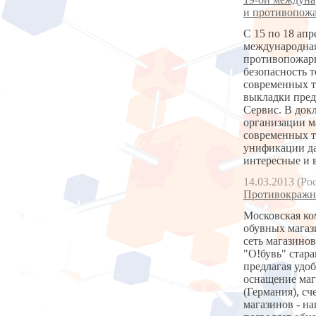
и противопожа
С 15 по 18 апр
международная
противопожарн
безопасность т
современных т
выкладки пред
Сервис. В док
организации м
современных т
унификации да
интересные и 
14.03.2013 (Ро
Противокражны
Московская ко
обувных магази
сеть магазинов
"О!бувь" стара
предлагая удо
оснащение маг
(Германия), с
магазинов - н